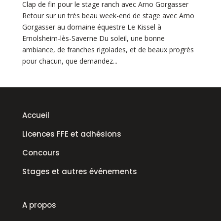
Clap de fin pour le stage ranch avec Arno Gorgasser
Retour sur un très beau week-end de stage avec Arno
Gorgasser au domaine équestre Le Kissel à
Ernolsheim-lès-Saverne Du soleil, une bonne
ambiance, de franches rigolades, et de beaux progrès
pour chacun, que demandez...
Accueil
Licences FFE et adhésions
Concours
Stages et autres événements
A propos